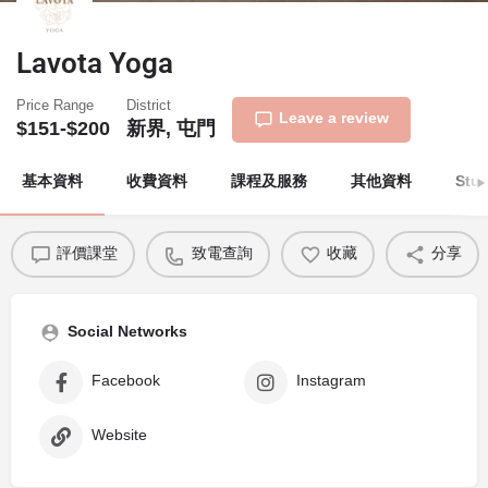
Lavota Yoga
Price Range
District
Leave a review
$151-$200
新界, 屯門
基本資料
收費資料
課程及服務
其他資料
Stu
評價課堂
致電查詢
收藏
分享
Social Networks
Facebook
Instagram
Website