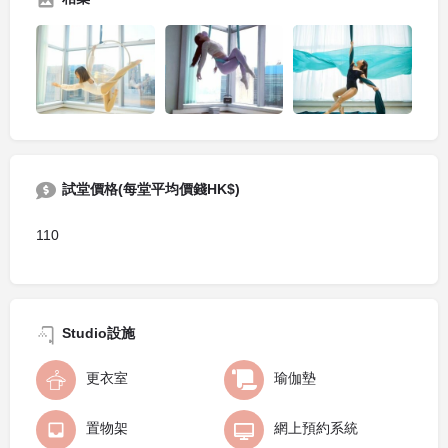
試堂價格(每堂平均價錢HK$)
110
Studio設施
更衣室
瑜伽墊
置物架
網上預約系統