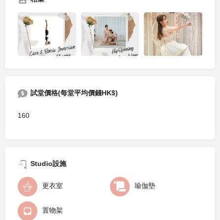
試堂價格(每堂平均價錢HK$)
160
Studio設施
更衣室
瑜伽墊
置物架