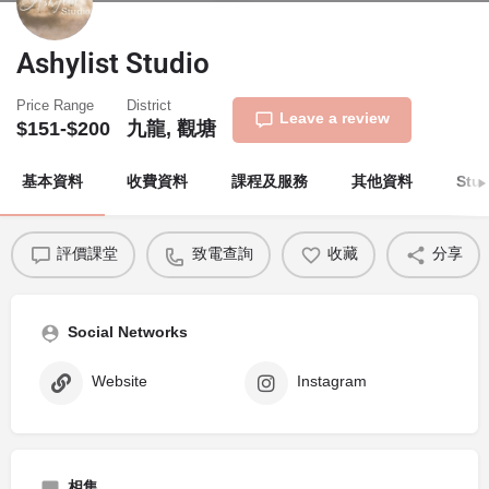
Ashylist Studio
Price Range
District
Leave a review
$151-$200
九龍, 觀塘
基本資料
收費資料
課程及服務
其他資料
Stu
評價課堂
致電查詢
收藏
分享
Social Networks
Website
Instagram
相集