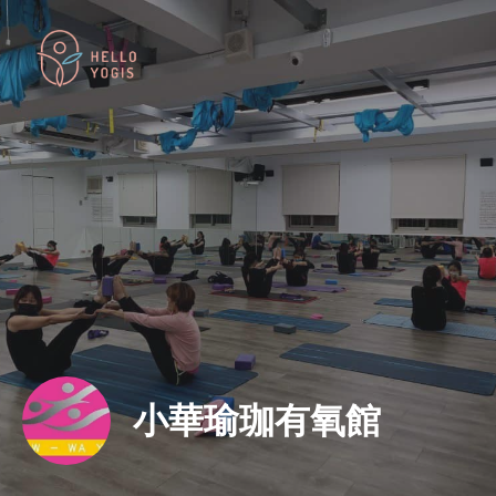
小華瑜珈有氧館