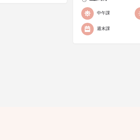
中午課
週末課
隱私條款
條款細則
廣告查詢
免責聲明
評論指引
職位空