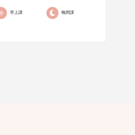
早上課
晚間課
缺