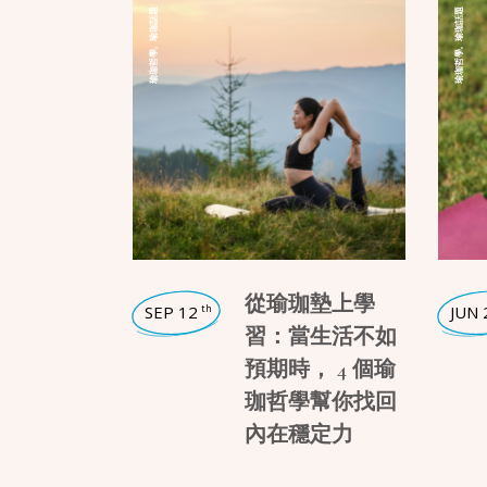
瑜珈話題
瑜珈話題
,
,
瑜珈哲學
瑜珈哲學
從瑜珈墊上學
SEP 12
JUN 
th
習：當生活不如
預期時， 4 個瑜
珈哲學幫你找回
內在穩定力