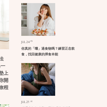
th
JUL 24
你真的「嚐」過食物嗎？練習正念飲
食，找回健康的擇食本能
法
為一
墊上
你開
旅程
st
JUL 21