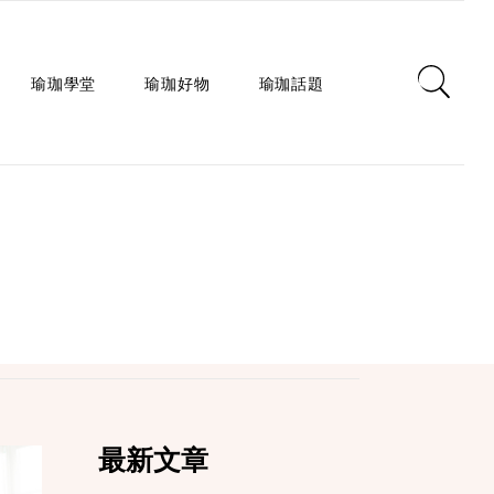
瑜珈學堂
瑜珈好物
瑜珈話題
日常瑜珈
瑜珈墊
心靈對話
瑜珈入門
瑜珈教室
瑜珈生活
瑜珈派別
瑜珈服
身心療癒
瑜珈師資
瑜珈輔具
健康知識
瑜珈體式
生活選品
瑜珈哲學
課程/活動
最新文章