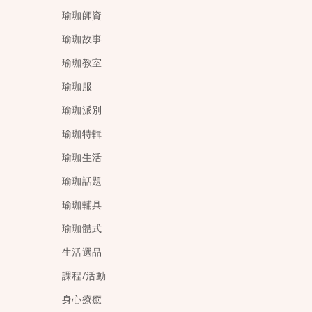
瑜珈師資
瑜珈故事
瑜珈教室
瑜珈服
瑜珈派別
瑜珈特輯
瑜珈生活
瑜珈話題
瑜珈輔具
瑜珈體式
生活選品
課程/活動
身心療癒