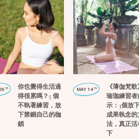
瑜珈話題
,
瑜珈哲學
你也覺得生活過
《薄伽梵歌
26
MAY 14
th
th
得很累嗎？5 個
瑜珈練習者
不執著練習，放
示：3個放
下禁錮自己的枷
成果執念的
鎖
法，真正活
下