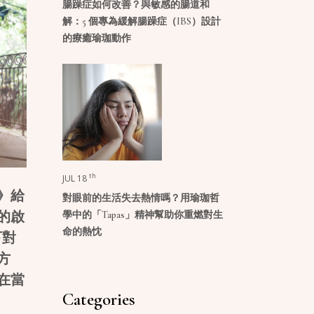
腸躁症如何改善？與敏感的腸道和
解：5 個專為緩解腸躁症（IBS）設計
的療癒瑜珈動作
th
JUL 18
》給
對眼前的生活失去熱情嗎？用瑜珈哲
學中的「Tapas」精神幫助你重燃對生
的啟
命的熱忱
下對
方
在當
Categories