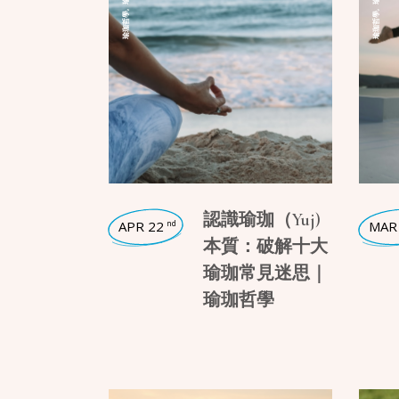
,
,
瑜珈哲學
瑜珈哲學
認識瑜珈（Yuj)
APR 22
MAR
nd
本質：破解十大
瑜珈常見迷思｜
瑜珈哲學