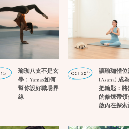
,
瑜珈哲學
瑜珈八支不是玄
讓瑜珈體位
 15
OCT 30
th
th
學：Yamas如何
(Asana) 成
幫你設好職場界
把鑰匙：將
線
的修煉帶領
啟內在探索