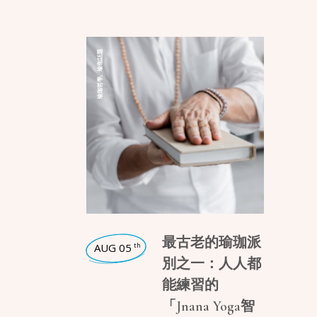
瑜珈話題
,
瑜珈哲學
最古老的瑜珈派
AUG 05
th
別之一：人人都
能練習的
「Jnana Yoga智