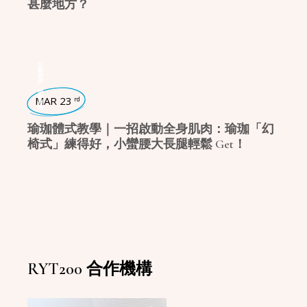
甚麼地方？
瑜珈體式
,
瑜珈學堂
MAR 23
rd
瑜珈體式教學｜一招啟動全身肌肉：瑜珈「幻
椅式」練得好，小蠻腰大長腿輕鬆 Get！
RYT200 合作機構