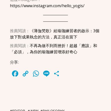
https://www.instagram.com/hello_yogis/
推薦閱讀：
《薄伽梵歌》給瑜珈練習者的啟示：3個
放下對成果執念的方法，真正活在當下
推薦閱讀：
不再為做不到而挫折！超越「應該」和
「必須」，為你的瑜珈練習增添好奇心
分享:
Facebook
Copy
WhatsApp
Line
Share
Link
#EDITOR
,
＃NEW
,
#PHILOSOPHY