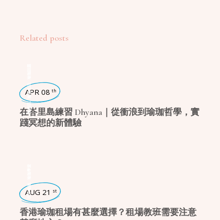
Related posts
瑜珈話題
,
瑜珈生活
APR 08
th
,
東南亞
在峇里島練習 Dhyana｜從衝浪到瑜珈哲學，實
踐冥想的新體驗
瑜珈學堂
,
日常瑜珈
AUG 21
st
香港瑜珈租場有甚麼選擇？租場教班需要注意