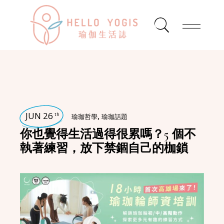
JUN 26
,
th
瑜珈哲學
瑜珈話題
你也覺得生活過得很累嗎？5 個不
執著練習，放下禁錮自己的枷鎖