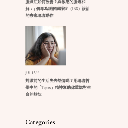
腸躁症如何改善？與敏感的腸道和
解：5 個專為緩解腸躁症（IBS）設計
的療癒瑜珈動作
th
JUL 18
對眼前的生活失去熱情嗎？用瑜珈哲
學中的「Tapas」精神幫助你重燃對生
命的熱忱
Categories