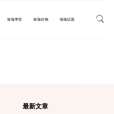
瑜珈學堂
瑜珈好物
瑜珈話題
日常瑜珈
瑜珈墊
心靈對話
瑜珈入門
瑜珈教室
瑜珈生活
瑜珈派別
瑜珈服
身心療癒
瑜珈師資
瑜珈輔具
健康知識
瑜珈體式
生活選品
瑜珈哲學
課程/活動
最新文章