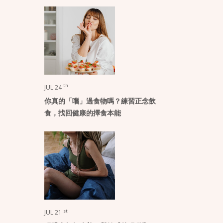
th
JUL 24
你真的「嚐」過食物嗎？練習正念飲
食，找回健康的擇食本能
st
JUL 21