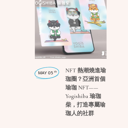
,
瑜珈特輯
,
瑜珈企劃
,
瑜珈話題
NFT 熱潮燒進瑜
MAY 05
th
珈圈？亞洲首個
瑜珈 NFT——
Yogishiba 瑜珈
柴，打造專屬瑜
珈人的社群