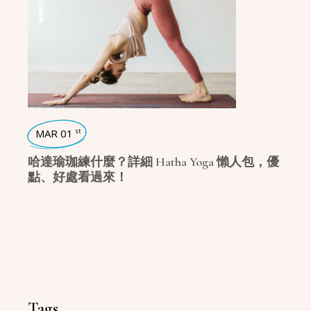
,
瑜珈學堂
MAR 01
st
哈達瑜珈練什麼？詳細 Hatha Yoga 懶人包，優
點、好處看過來！
Tags