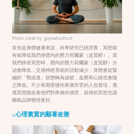
Photo credit by
guyswhoshoot
首先從身體健康來說，科學研究已經證實，冥想能
有效降低我們身體內的壓力荷爾蒙（皮質醇）。當
我們靜坐冥想時，體內的壓力荷爾蒙（皮質醇）分
泌會降低，交感神經系統的活動減少，身體會從緊
繃的「戰或逃」狀態轉為放鬆，血壓和心跳也會隨
之降低。不少長期受慢性疼痛所苦的人也發現，透
過冥想能改善他們對疼痛的感受，規律的冥想也讓
睡眠品牌變得更好。
2.心理素質的顯著改善