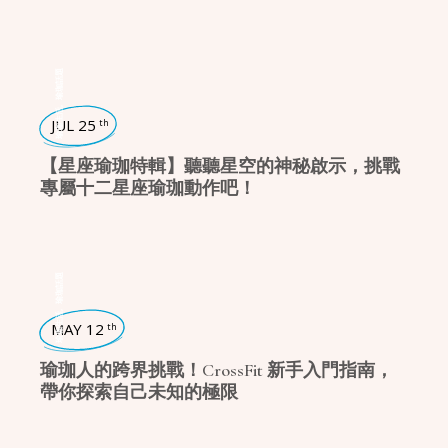
瑜珈話題
,
瑜珈生活
JUL 25
th
【星座瑜珈特輯】聽聽星空的神秘啟示，挑戰
專屬十二星座瑜珈動作吧！
瑜珈話題
,
瑜珈生活
MAY 12
th
瑜珈人的跨界挑戰！CrossFit 新手入門指南，
帶你探索自己未知的極限