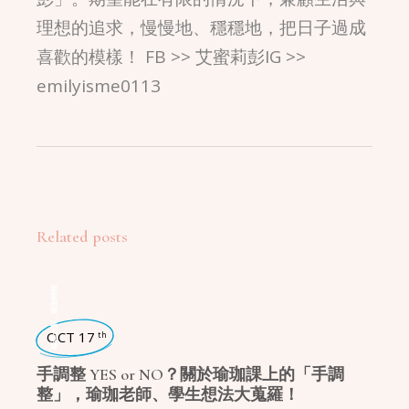
理想的追求，慢慢地、穩穩地，把日子過成
喜歡的模樣！ FB >> 艾蜜莉彭IG >>
emilyisme0113
Related posts
瑜珈特輯
,
瑜珈企劃
OCT 17
th
手調整 YES or NO？關於瑜珈課上的「手調
整」，瑜珈老師、學生想法大蒐羅！