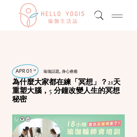
APR 01
,
st
瑜珈話題
身心療癒
為什麼大家都在練「冥想」？21天
重塑大腦，5 分鐘改變人生的冥想
秘密