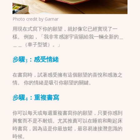
Photo credit by
Garnar
用現在式寫下你的願望，就好像它已經實現了一
樣。 例如，「我非常感謝宇宙賜給我一輛全新的＿
＿＿（車子型號）。」
步驟3：
感受情緒
在書寫時，試著感受擁有這個願望的喜悅和感激之
情。 你的情緒是吸引你願望的關鍵。
步驟4：
重複書寫
你可以每天或每週重複書寫你的願望，只要你感到
興奮而不是不耐煩。尤其推薦可以在睡前和剛起床
時書寫，因為這是你最放鬆，最容易連接潛意識的
時候。