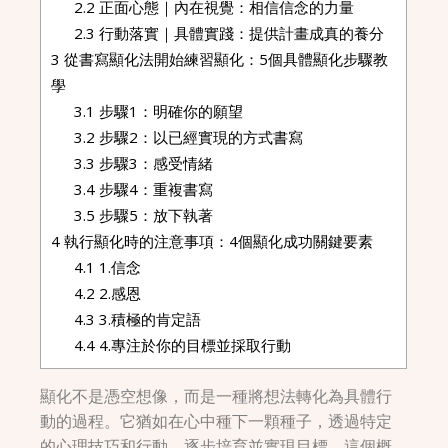
2.2
正面心態｜內在視覺：相信信念的力量
2.3
行動落實｜具體實踐：提供計畫成真的養分
3
從書寫顯化法開始練習顯化：5個具體顯化步驟教
學
3.1
步驟1：明確你的願望
3.2
步驟2：以已經實現的方式書寫
3.3
步驟3：感受情緒
3.4
步驟4：重複書寫
3.5
步驟5：放下執著
4
執行顯化時的注意事項：4個顯化成功關鍵要素
4.1
1.信念
4.2
2.感恩
4.3
3.積極的肯定語
4.4
4.專注於你的目標並採取行動
顯化不是憑空想像，而是一種將想法轉化為具體行
動的過程。它猶如在心中種下一顆種子，透過特定
的心理技巧和行動，逐步培育並實現目標。這個概