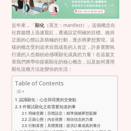
近年來，「
顯化
（英文：manifest）」這個概念在
社群媒體上迅速竄紅，透過設定明確的目標、維持
正面的心態以及積極的行動，逐步將夢想實現。這
樣的概念受到追求自我成長的人肯定，許多實際執
行過的人也都紛紛感嘆顯化成真的力量！在這篇文
章我們將帶你探索顯化的核心概念，以及如何運用
顯化這種方法改變你的生活：
Table of Contents
認識顯化：心念與現實的交會點
3 件嘗試顯化之前需要知道的事
明確意圖｜目標設定：精準描繪夢想藍圖
正面心態｜內在視覺：相信信念的力量
行動落實｜具體實踐：提供計畫成真的養分