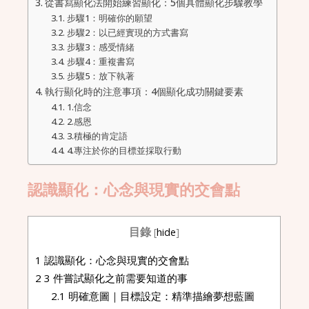
從書寫顯化法開始練習顯化：5個具體顯化步驟教學
步驟1：明確你的願望
步驟2：以已經實現的方式書寫
步驟3：感受情緒
步驟4：重複書寫
步驟5：放下執著
執行顯化時的注意事項：4個顯化成功關鍵要素
1.信念
2.感恩
3.積極的肯定語
4.專注於你的目標並採取行動
認識顯化：心念與現實的交會點
目錄
[
hide
]
1
認識顯化：心念與現實的交會點
2
3 件嘗試顯化之前需要知道的事
2.1
明確意圖｜目標設定：精準描繪夢想藍圖