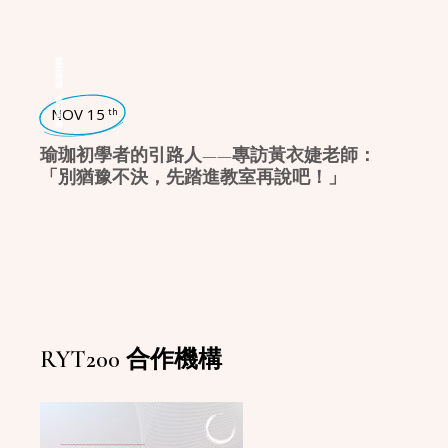
瑜珈特輯
,
瑜珈故事
NOV 15
th
瑜珈初學者的引路人——專訪黃衣婕老師：
「別猶豫不決，先踏進教室再說吧！」
RYT200 合作機構