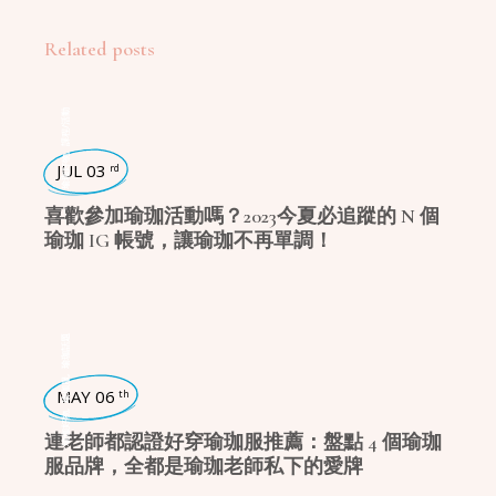
Related posts
課程/活動
,
瑜珈好物
JUL 03
rd
喜歡參加瑜珈活動嗎？2023今夏必追蹤的 N 個
瑜珈 IG 帳號，讓瑜珈不再單調！
瑜珈話題
,
瑜珈服
MAY 06
th
,
瑜珈好物
連老師都認證好穿瑜珈服推薦：盤點 4 個瑜珈
服品牌，全都是瑜珈老師私下的愛牌