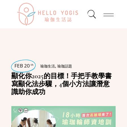
FEB 20
,
th
瑜珈生活
瑜珈話題
顯化你2025的目標！手把手教學書
寫顯化法步驟，4個小方法讓潛意
識助你成功