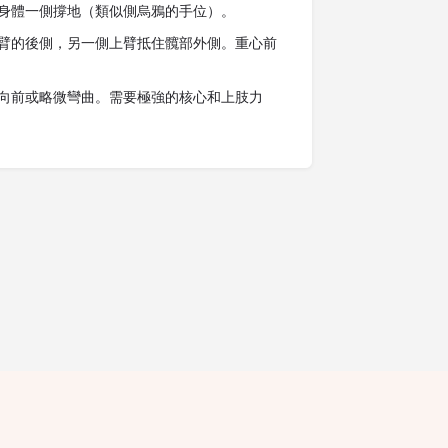
身體一側撐地（類似側烏鴉的手位）。
臂的後側，另一側上臂抵住髖部外側。重心前
向前或略微彎曲。需要極強的核心和上肢力
隱私條款
條款細則
廣告查詢
免責聲明
評論指引
職位空