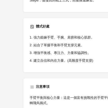
Step6：慢慢回到戰士三式，然後換邊練習。
體式好處
1. 強力鍛鍊手臂、手腕、肩膀和核心肌群。
2. 結合了單腿平衡和手臂支撐元素。
3. 增強平衡感、專注力、力量和協調性。
4. 建立自信和內在力量。(高難度手臂支撐)
注意事項
手臂平衡與核心力量：這是一個富有挑戰性的手臂平
轉飛烏鴉式。