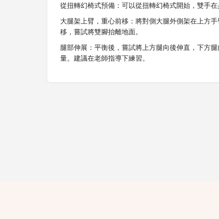
從扭轉幻椅式預備：可以從扭轉幻椅式開始，雙手在
大腿架上臂，重心前移：將對側大腿外側架在上方手
移，嘗試將雙腳抬離地面。
腿部伸展：平衡後，嘗試將上方腿向後伸直，下方腿
量。建議在老師指導下練習。