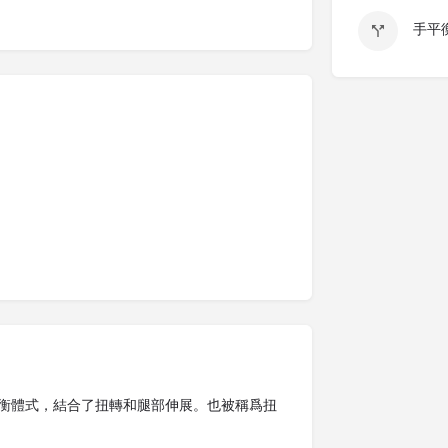
手平衡
衡體式，結合了扭轉和腿部伸展。也被稱爲扭