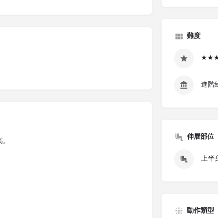
難度
★★
進階
伸展部位
高。
上半身
動作類型