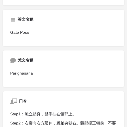
英文名稱
Gate Pose
梵文名稱
Parighasana
口令
Step1：跪立起身，雙手扶在髖部上。
Step2：右腳向右方延伸，腳趾尖朝右。髖部擺正朝前，不要