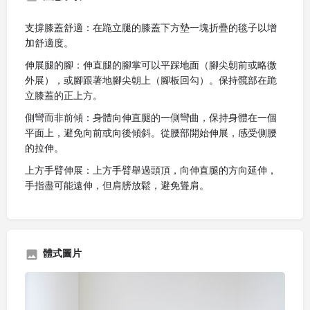
支撐膝蓋舒適：在跪立腿的膝蓋下方墊一塊折疊的毯子以增
加舒適度。
伸展腿的腳：伸直腿的腳掌可以平踩地面（腳尖朝前或略微
外展），或腳跟著地腳尖朝上（腳板回勾）。保持髖部在跪
立膝蓋的正上方。
側彎而非前傾：身體向伸直腿的一側彎曲，保持身體在一個
平面上，避免向前或向後傾斜。從腰部開始伸展，感受側腰
的拉伸。
上方手臂伸展：上方手臂舉過頭頂，向伸直腿的方向延伸，
手指盡可能遠伸，但肩膀放鬆，避免聳肩。
體式圖片