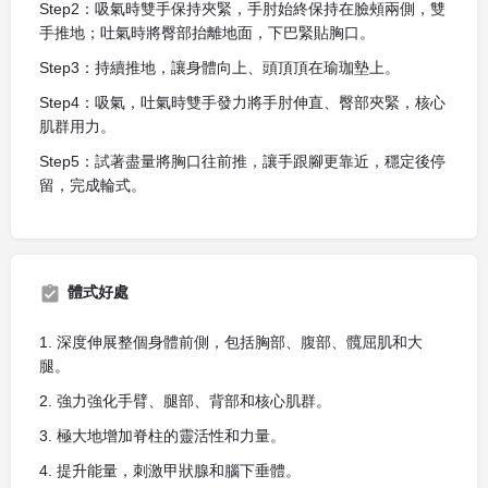
Step2：吸氣時雙手保持夾緊，手肘始終保持在臉頰兩側，雙
手推地；吐氣時將臀部抬離地面，下巴緊貼胸口。
Step3：持續推地，讓身體向上、頭頂頂在瑜珈墊上。
Step4：吸氣，吐氣時雙手發力將手肘伸直、臀部夾緊，核心
肌群用力。
Step5：試著盡量將胸口往前推，讓手跟腳更靠近，穩定後停
留，完成輪式。
體式好處
1. 深度伸展整個身體前側，包括胸部、腹部、髖屈肌和大
腿。
2. 強力強化手臂、腿部、背部和核心肌群。
3. 極大地增加脊柱的靈活性和力量。
4. 提升能量，刺激甲狀腺和腦下垂體。