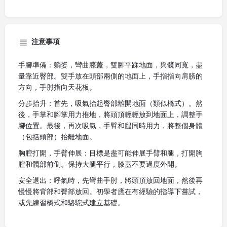
注意事項
手腳準備：躺姿，彎曲膝蓋，雙腳平踩地面，與髖同寬，盡
量靠近臀部。雙手放在頭部兩側的地面上，手指指向肩膀的
方向，手肘指向天花板。
分步抬升：首先，吸氣抬起臀部離開地面（類似橋式）。然
後，手掌和腳掌用力推地，將頭頂輕輕放到地面上，調整手
腳位置。最後，再次吸氣，手臂和腿同時用力，將整個身體
（包括頭部）抬離地面。
胸腔打開，手臂伸展：目標是盡可能伸展手臂和腿，打開胸
腔和髖部前側。保持大腿平行，膝蓋不要過度外開。
安全退出：呼氣時，先彎曲手肘，將頭頂放回地面，然後再
慢慢將背部和臀部放回。初學者應在有經驗的指導下嘗試，
或先練習橋式和駱駝式建立基礎。