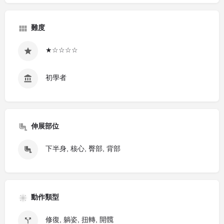
難度
★☆☆☆☆
初學者
伸展部位
下半身, 核心, 臀部, 背部
動作類型
修復, 躺姿, 扭轉, 開髖