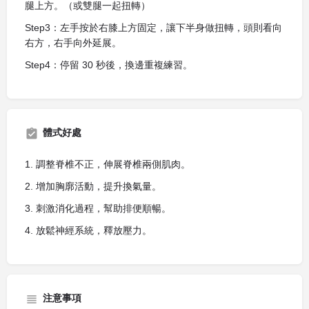
腿上方。（或雙腿一起扭轉）
Step3：左手按於右膝上方固定，讓下半身做扭轉，頭則看向
右方，右手向外延展。
Step4：停留 30 秒後，換邊重複練習。
體式好處
1. 調整脊椎不正，伸展脊椎兩側肌肉。
2. 增加胸廓活動，提升換氣量。
3. 刺激消化過程，幫助排便順暢。
4. 放鬆神經系統，釋放壓力。
注意事項