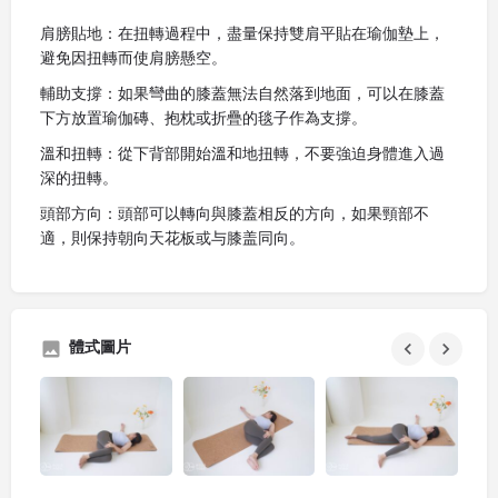
肩膀貼地：在扭轉過程中，盡量保持雙肩平貼在瑜伽墊上，
避免因扭轉而使肩膀懸空。
輔助支撐：如果彎曲的膝蓋無法自然落到地面，可以在膝蓋
下方放置瑜伽磚、抱枕或折疊的毯子作為支撐。
溫和扭轉：從下背部開始溫和地扭轉，不要強迫身體進入過
深的扭轉。
頭部方向：頭部可以轉向與膝蓋相反的方向，如果頸部不
適，則保持朝向天花板或与膝盖同向。
體式圖片