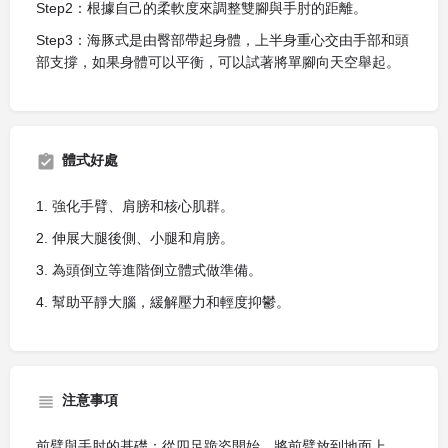
Step2：根據自己的柔軟度來調整雙腳與手肘的距離。
Step3：海豚式是由臀部帶起身體，上半身重心交由手部和頭
部支撐，如果身體可以平衡，可以試著將單腳向天空舉起。
體式好處
1. 強化手臂、肩膀和核心肌群。
2. 伸展大腿後側、小腿和肩膀。
3. 為頭倒立等進階倒立體式做準備。
4. 幫助平靜大腦，緩解壓力和輕度抑鬱。
注意事項
前臂與手肘的基礎：從四足跪姿開始，將前臂放到地面上，