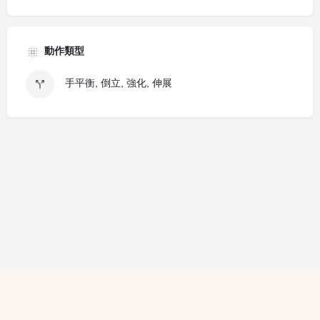
動作類型
手平衡, 倒立, 強化, 伸展
隱私條款
條款細則
廣告查詢
免責聲明
評論指引