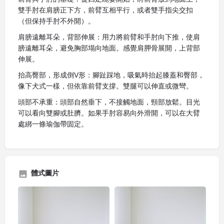
雙手肘在肩膀正下方，前臂互相平行，或者雙手指尖交扣
（但保持手肘不外開）。
肩膀遠離耳朵，背部伸展：用力將前臂和手肘向下推，使肩
膀遠離耳朵，避免胸部塌向地面。感覺肩胛骨展開，上背部
伸展。
抬高臀部，形成倒V形：腳趾踩地，吸氣時抬起膝蓋和臀部，
像下犬式一樣，但依靠前臂支撐。雙腿可以伸直或微彎。
頭部不承重：頭部自然垂下，不接觸地面，頸部放鬆。目光
可以看向雙腳或肚臍。如果手肘容易向外滑開，可以在大臂
處綁一條瑜伽帶固定。
體式圖片