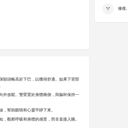
修復,
保額頭略高於下巴，以獲得舒適。如果下背部
。
向外放鬆。雙臂置於身體兩側，與軀幹保持一
線，幫助眼睛和心靈平靜下來。
知，觀察呼吸和身體的感受，而非直接入睡。