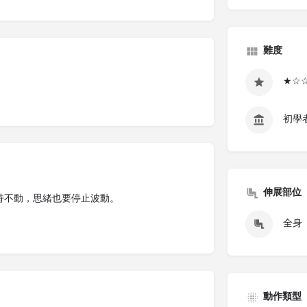
難度
★☆
初學
伸展部位
保持不動，思緒也要停止波動。
全身
動作類型