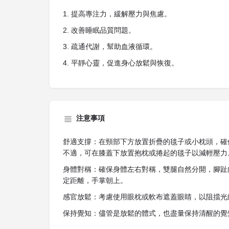
1. 提高專注力，緩解壓力與焦慮。
2. 改善睡眠品質問題。
3. 疏通代謝，幫助血液循環。
4. 平靜心靈，促進身心放鬆與恢復。
注意事項
舒適支撐：在頸部下方放置折疊的毯子或小枕頭，確
不適，可在膝蓋下放置抱枕或捲起的毯子以減輕壓力
身體對稱：確保身體左右對稱，雙腿自然分開，腳趾
定距離，手掌朝上。
感官放鬆：考慮使用眼枕或軟布遮蓋眼睛，以阻擋光
保持覺知：儘管是放鬆的體式，也盡量保持清醒的覺