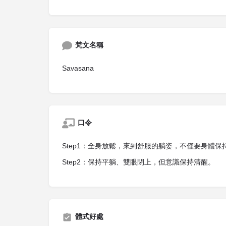
梵文名稱
Savasana
口令
Step1：全身放鬆，來到舒服的躺姿，不僅要身體
Step2：保持平躺、雙眼閉上，但意識保持清醒。
體式好處