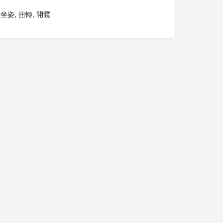
 坐姿, 扭轉, 開髖