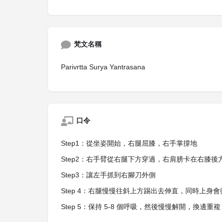
梵文名稱
Parivrtta Surya Yantrasana
口令
Step1：從坐姿開始，右腿屈膝，右手掌撐地
Step2：右手臂從右腿下方穿過，右肩膀卡在右膝後
Step3：讓左手抓到右腳刀外側
Step 4：右腿慢慢往斜上方踢出去伸直，同時上身
Step 5：保持 5-8 個呼吸，然後慢慢解開，換邊重複