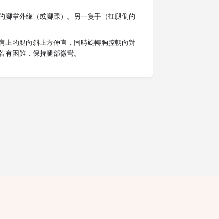
的腳掌外緣（或腳踝）。另一隻手（扛腿側的
肩上的腿向斜上方伸直，同時旋轉胸腔朝向對
若有困難，保持腿部微彎。
隱私條款
條款細則
廣告查詢
免責聲明
評論指引
職位空