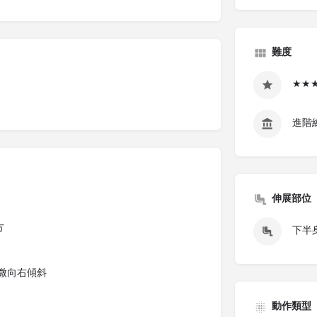
難度
★★
進階
伸展部位
方
下半身
會微向右傾斜
動作類型