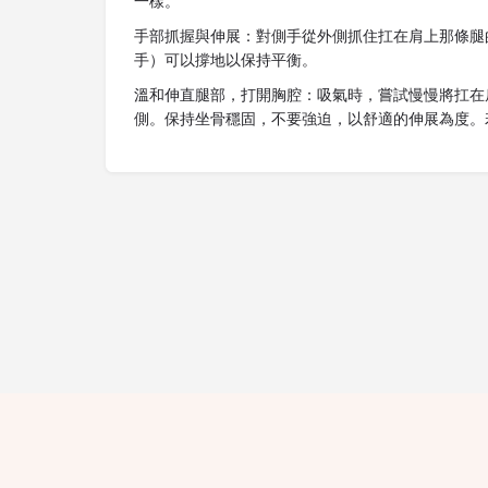
一樣。
手部抓握與伸展：對側手從外側抓住扛在肩上那條腿
手）可以撐地以保持平衡。
溫和伸直腿部，打開胸腔：吸氣時，嘗試慢慢將扛在
側。保持坐骨穩固，不要強迫，以舒適的伸展為度。