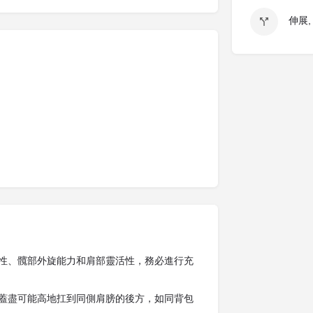
伸展,
性、髖部外旋能力和肩部靈活性，務必進行充
蓋盡可能高地扛到同側肩膀的後方，如同背包