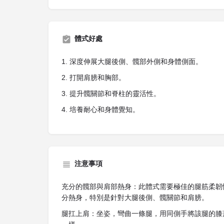
體式好處
1. 深度伸展大腿後側、髖部外側和身體側面。
2. 打開肩膀和胸部。
3. 提升髖關節和脊柱的靈活性。
4. 培養耐心和身體覺知。
注意事項
充分的髖部與肩部熱身：此體式需要極佳的腿筋柔韌
分熱身，特別是針對大腿後側、髖關節和肩膀。
腿扛上肩：坐姿，彎曲一條腿，用同側手將該腿的膝