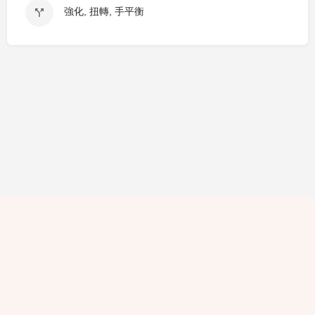
強化, 扭轉, 手平衡
隱私條款
條款細則
廣告查詢
免責聲明
評論指引
職位空缺
© 2021 Hello Yogis All Rights Reserved. 版權所有 不得轉載