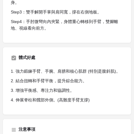
身。
Step3：雙手解開手掌與肩同寬，撐在右側地板。
Step4：手肘微彎向內夾緊，身體重心轉移到手臂，雙腳離
地、視線看向前方。
體式好處
1. 強力鍛鍊手臂、手腕、肩膀和核心肌群 (特別是腹斜肌)。
2. 結合扭轉和手臂平衡，提升綜合能力。
3. 增強平衡感、專注力和協調性。
4. 伸展脊柱和髖部外側。(高難度手臂支撐)
注意事項