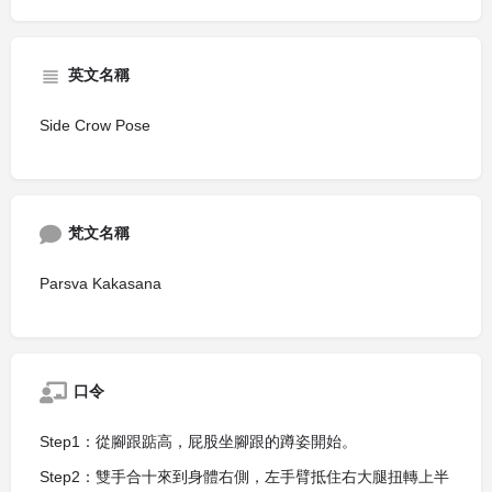
英文名稱
Side Crow Pose
梵文名稱
Parsva Kakasana
口令
Step1：從腳跟踮高，屁股坐腳跟的蹲姿開始。
Step2：雙手合十來到身體右側，左手臂抵住右大腿扭轉上半