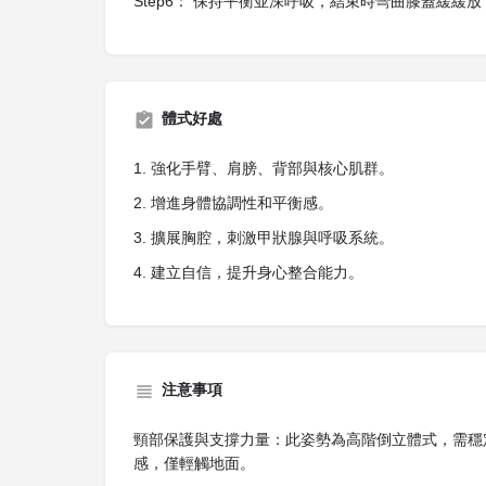
Step6： 保持平衡並深呼吸，結束時彎曲膝蓋緩緩
體式好處
1. 強化手臂、肩膀、背部與核心肌群。
2. 增進身體協調性和平衡感。
3. 擴展胸腔，刺激甲狀腺與呼吸系統。
4. 建立自信，提升身心整合能力。
注意事項
頸部保護與支撐力量：此姿勢為高階倒立體式，需穩
感，僅輕觸地面。