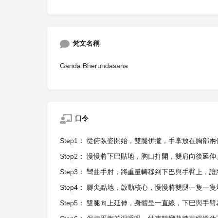
梵文名稱
Ganda Bherundasana
口令
Step1： 從俯臥姿開始，雙腿併攏，手掌放在胸部兩
Step2： 慢慢將下巴貼地，胸口打開，雙肩向後延伸
Step3： 彎曲手肘，將重量轉移到下巴與手臂上，
Step4： 腳尖點地，啟動核心，慢慢將雙腿一隻一
Step5： 雙腿向上延伸，身體呈一直線，下巴與手