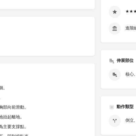
★★
進階
伸展部位
核心,
側。
。
動作類型
讓胸部向前滑動。
隻地抬起離地。
倒立,
臂為主要支撐點。