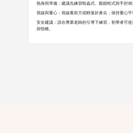
熱身與準備：建議先練習蝗蟲式、眼鏡蛇式與手肘倒
視線與重心：視線看前方或輕落於鼻尖，保持重心平
安全建議：請在專業老師的引導下練習，初學者可使
與頸椎。