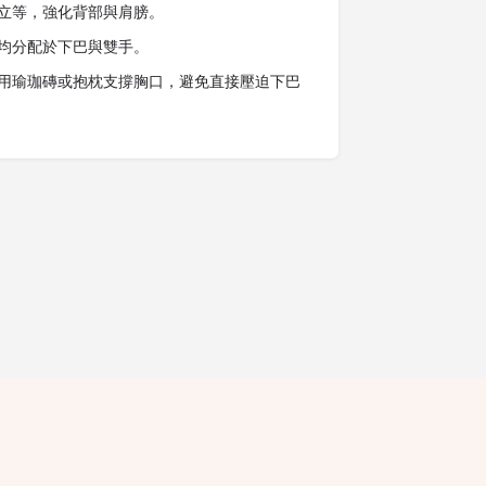
立等，強化背部與肩膀。
均分配於下巴與雙手。
用瑜珈磚或抱枕支撐胸口，避免直接壓迫下巴
隱私條款
條款細則
廣告查詢
免責聲明
評論指引
職位空