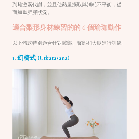
到雌激素代謝，並且使熱量攝取與消耗不平衡，從
而加重肥胖狀況。
適合梨形身材練習的的 6 個瑜珈動作
以下體式特別適合針對髖部、臀部和大腿進行訓練:
1. 幻椅式 (Utkatasana)