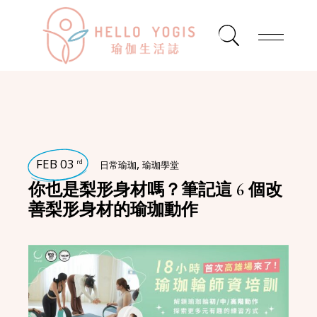
FEB 03
,
rd
日常瑜珈
瑜珈學堂
你也是梨形身材嗎？筆記這 6 個改
善梨形身材的瑜珈動作