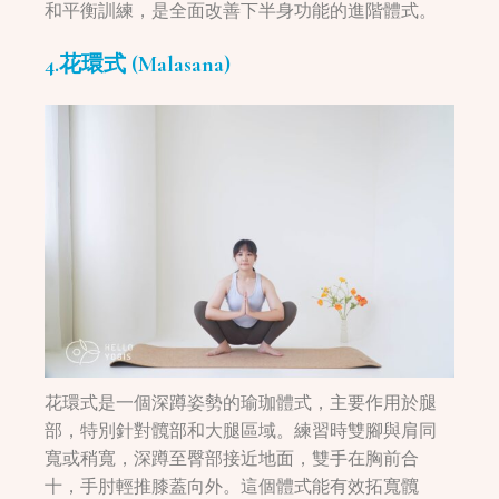
和平衡訓練，是全面改善下半身功能的進階體式。
4.花環式 (Malasana)
花環式是一個深蹲姿勢的瑜珈體式，主要作用於腿
部，特別針對髖部和大腿區域。練習時雙腳與肩同
寬或稍寬，深蹲至臀部接近地面，雙手在胸前合
十，手肘輕推膝蓋向外。這個體式能有效拓寬髖