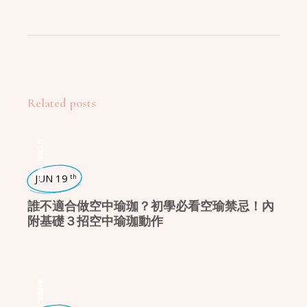
Related posts
瑜珈入門
,
瑜珈學堂
JUN 19
th
誰不適合做空中瑜珈？初學必看空瑜禁忌！內
附基礎３招空中瑜珈動作
瑜珈特輯
,