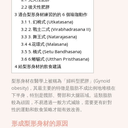
2.2
後天性肥胖
3
適合梨形身材練習的的 6 個瑜珈動作
3.1
1. 幻椅式 (Utkatasana)
3.2
2. 戰士二式 (Virabhadrasana II)
3.3
3. 舞王式 (Natarajasana)
3.4
4.花環式 (Malasana)
3.5
5. 橋式 (Setu Bandhasana)
3.6
6.蜥蜴式 (Utthan Pristhasana)
4
給梨形身材的飲食建議
梨形身材在醫學上被稱為「婦科型肥胖」(Gynoid
obesity)，其最主要的特徵是脂肪不成比例地堆積在
下半身，特別是髖部、臀部和大腿區域。這類脂肪
較為頑固，不易透過一般方式減除，需要更有針對
性的運動和飲食策略才能有效改善。
形成梨形身材的原因