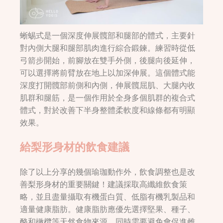
蜥蜴式是一個深度伸展髖部和腿部的體式，主要針
對內側大腿和腿部肌肉進行綜合鍛鍊。練習時從低
弓箭步開始，前腳放在雙手外側，後腿向後延伸，
可以選擇將前臂放在地上以加深伸展。這個體式能
深度打開髖部前側和內側，伸展髖屈肌、大腿內收
肌群和腿筋，是一個作用於全身多個肌群的複合式
體式，對於改善下半身整體柔軟度和線條都有明顯
效果。
給梨形身材的飲食建議
除了以上分享的幾個瑜珈動作外，飲食調整也是改
善梨形身材的重要關鍵！建議採取高纖維飲食策
略，並且盡量攝取有機蛋白質、低脂有機乳製品和
適量健康脂肪。健康脂肪應優先選擇堅果、種子、
酪和橄欖等天然食物來源。同時需要避免會促進雌