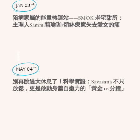
瑜珈故事
JAN 03
rd
陪病家屬的能量轉運站——SMOK 老宅甜所：
主理人Sammi藉瑜珈/頌缽療癒失去愛女的痛
瑜珈學堂
,
瑜珈入門
MAY 04
th
別再跳過大休息了！科學實證：Savasana 不只
放鬆，更是啟動身體自癒力的「黃金 10 分鐘」