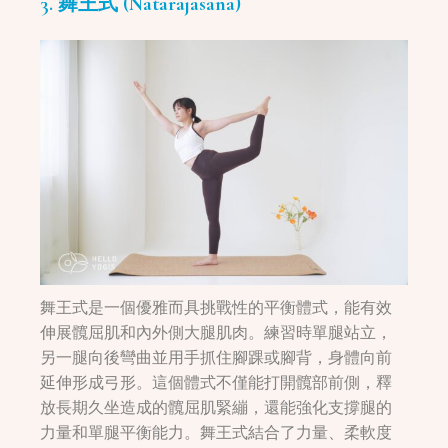
3. 舞王式 (Natarajasana)
舞王式是一個優雅而具挑戰性的平衡體式，能有效
伸展髖屈肌和內外側大腿肌肉。練習時單腿站立，
另一腿向後彎曲並用手抓住腳踝或腳背，身體向前
延伸形成弓形。這個體式不僅能打開髖部前側，釋
放長期久坐造成的髖屈肌緊繃，還能強化支撐腿的
力量和單腿平衡能力。舞王式結合了力量、柔軟度