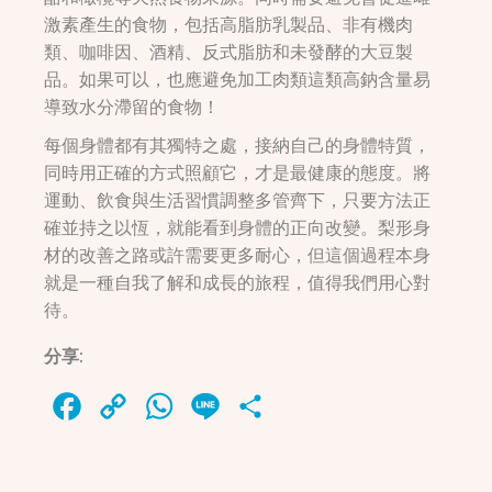
激素產生的食物，包括高脂肪乳製品、非有機肉
類、咖啡因、酒精、反式脂肪和未發酵的大豆製
品。如果可以，也應避免加工肉類這類高鈉含量易
導致水分滯留的食物！
每個身體都有其獨特之處，接納自己的身體特質，
同時用正確的方式照顧它，才是最健康的態度。將
運動、飲食與生活習慣調整多管齊下，只要方法正
確並持之以恆，就能看到身體的正向改變。梨形身
材的改善之路或許需要更多耐心，但這個過程本身
就是一種自我了解和成長的旅程，值得我們用心對
待。
分享:
Facebook
Copy
WhatsApp
Line
Share
Link