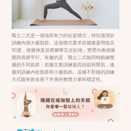
戰士二式是一個強而有力的站姿體式，特別適用於
訓練內側大腿肌群。這個體式要求前腿膝蓋彎曲呈
90度，後腿伸直並將腳掌完全貼地，雙臂向兩側展
開與肩膀平行。有趣的是，戰士二式能同時鍛鍊雙
腿的不同肌群：前腿主要訓練股四頭肌和臀肌，後
腿則訓練內收肌群和小腿肌肉。這種不對稱的訓練
方式能有效改善下半身的整體力量和穩定性。