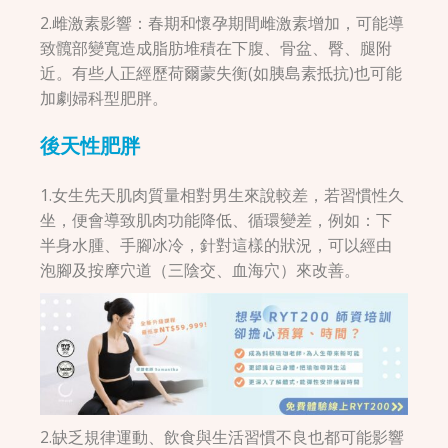
2.雌激素影響：春期和懷孕期間雌激素增加，可能導
致髖部變寬造成脂肪堆積在下腹、骨盆、臀、腿附
近。有些人正經歷荷爾蒙失衡(如胰島素抵抗)也可能
加劇婦科型肥胖。
後天性肥胖
1.女生先天肌肉質量相對男生來說較差，若習慣性久
坐，便會導致肌肉功能降低、循環變差，例如：下
半身水腫、手腳冰冷，針對這樣的狀況，可以經由
泡腳及按摩穴道（三陰交、血海穴）來改善。
2.缺乏規律運動、飲食與生活習慣不良也都可能影響