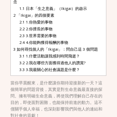
念
1.1
日本「生之意義」（Ikigai）的啟示
2
「Ikigai」的四個要素
2.1
1.你熱愛的事物
2.2
2.你擅長的事物
2.3
3.世界需要的事物
2.4
4.你能夠獲得報酬的事物
3
如何尋找個人的「Ikigai」：問自己這 3 個問題
3.1
1.什麼活動讓我感到時間飛逝？
3.2
2.我在哪些方面獲得過他人的讚賞?
3.3
3.我最關心的社會議題是什麼？
當你早晨醒來，是什麼讓你期待迎接新的一天？這
個簡單的問題背後，其實是對生命意義最直接的探
問。擁有明確生命意義，將使我們理解自己存在的
目的，即使面對困難，也能保持前進的動力。這不
僅關乎個人幸福，也深刻影響我們與他人的連結和
對社會的貢獻！