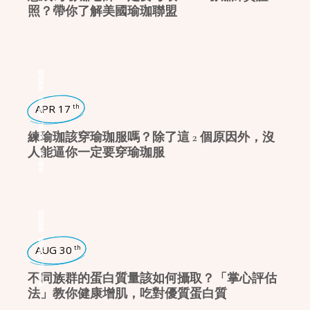
照？帶你了解美國瑜珈聯盟
瑜珈話題
,
瑜珈生活
APR 17
th
,
瑜珈特輯
練瑜珈該穿瑜珈服嗎？除了這 2 個原因外，沒
人能逼你一定要穿瑜珈服
,
瑜珈企劃
瑜珈話題
,
健康知識
AUG 30
th
,
瑜珈生活
不同族群的蛋白質量該如何攝取？「掌心評估
法」教你健康增肌，吃對優質蛋白質