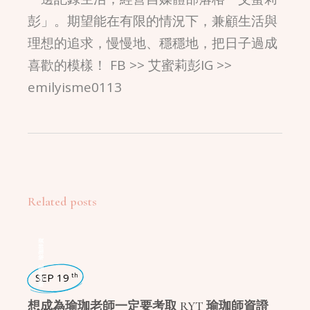
彭」。期望能在有限的情況下，兼顧生活與
理想的追求，慢慢地、穩穩地，把日子過成
喜歡的模樣！ FB >> 艾蜜莉彭IG >>
emilyisme0113
Related posts
瑜珈師資
,
瑜珈學堂
SEP 19
th
想成為瑜珈老師一定要考取 RYT 瑜珈師資證