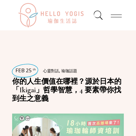
FEB 25
,
th
心靈對話
瑜珈話題
你的人生價值在哪裡？源於日本的
「Ikigai」哲學智慧，4 要素帶你找
到生之意義