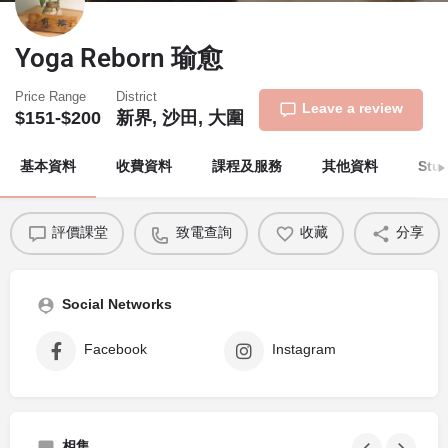
Yoga Reborn 瑜愈
Price Range
District
Leave a review
$151-$200
新界, 沙田, 大圍
基本資料
收費資料
課程及服務
其他資料
Stu
評價課堂
致電查詢
收藏
分享
Social Networks
Facebook
Instagram
相集