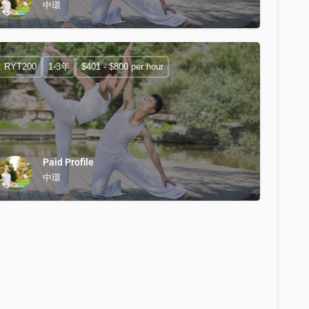
中環
RYT200
1-3年
$401 - $800 per hour
Paid Profile
中環