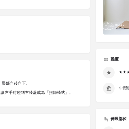
難度
★★
，臀部向後向下。
中階
度角，讓左手肘碰到右膝蓋成為「扭轉椅式」。
伸展部位