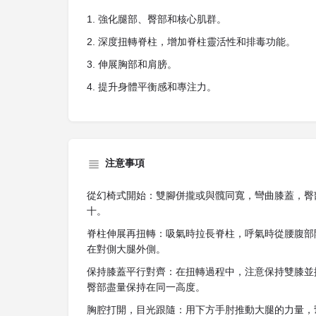
1. 強化腿部、臀部和核心肌群。
2. 深度扭轉脊柱，增加脊柱靈活性和排毒功能。
3. 伸展胸部和肩膀。
4. 提升身體平衡感和專注力。
注意事項
從幻椅式開始：雙腳併攏或與髖同寬，彎曲膝蓋，臀
十。
脊柱伸展再扭轉：吸氣時拉長脊柱，呼氣時從腰腹部
在對側大腿外側。
保持膝蓋平行對齊：在扭轉過程中，注意保持雙膝並
臀部盡量保持在同一高度。
胸腔打開，目光跟隨：用下方手肘推動大腿的力量，