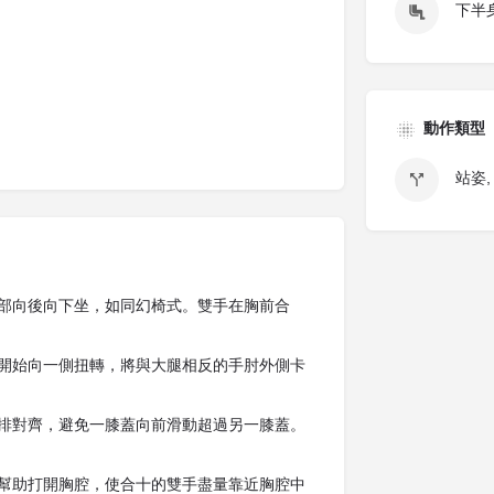
下半身
動作類型
站姿,
部向後向下坐，如同幻椅式。雙手在胸前合
開始向一側扭轉，將與大腿相反的手肘外側卡
排對齊，避免一膝蓋向前滑動超過另一膝蓋。
幫助打開胸腔，使合十的雙手盡量靠近胸腔中