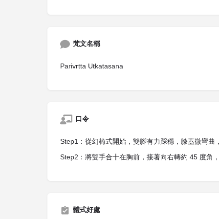
梵文名稱
Parivrtta Utkatasana
口令
Step1：從幻椅式開始，雙腳有力踩穩，膝蓋微彎曲
Step2：將雙手合十在胸前，接著向右轉約 45 
體式好處