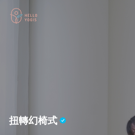
扭轉幻椅式