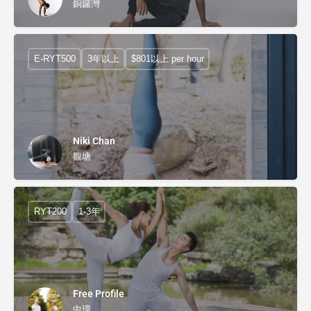
銅鑼灣
E-RYT500
3年以上
$801以上 per hour
Niki Chan
觀塘
RYT200
1-3年
Free Profile
中環