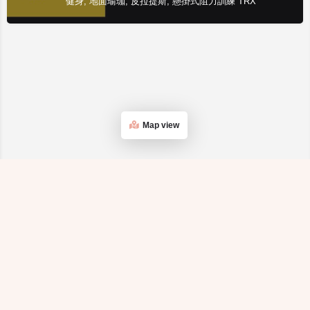
健身, 地面瑜珈, 皮拉提斯, 懸掛式阻力訓練 TRX
Map view