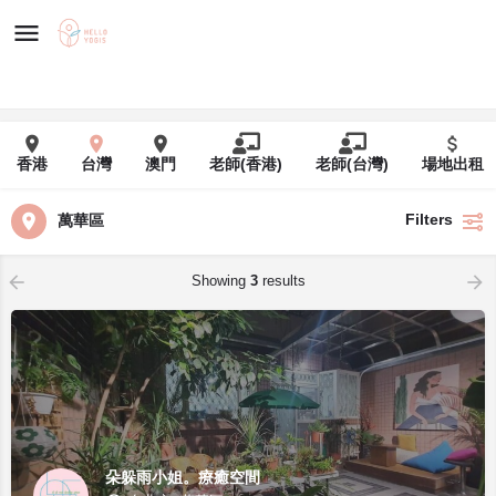
香港
台灣
澳門
老師(香港)
老師(台灣)
場地出租
Filters
萬華區
Showing
3
results
朵躲雨小姐。療癒空間