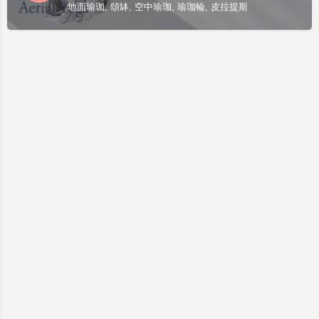
地面瑜珈, 頌缽, 空中瑜珈, 瑜珈輪, 皮拉提斯