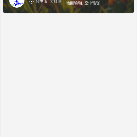
台中市, 大肚區
地面瑜珈, 空中瑜珈